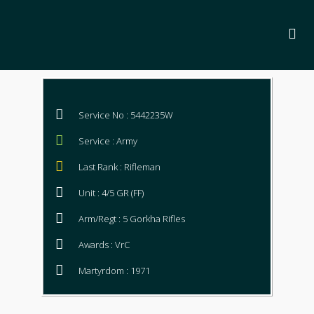
Service No : 5442235W
Service : Army
Last Rank : Rifleman
Unit : 4/5 GR (FF)
Arm/Regt : 5 Gorkha Rifles
Awards : VrC
Martyrdom : 1971