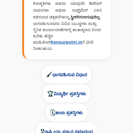
ಕಲಾಕೃತಿಗಳು ಅಥವಾ ಯಾವುದೇ ಡಿಜಿಟಲ್
ಸಾಧನಗಳು ಅಥವಾ ಸಾಫ್ಟ್‌ವೇರ್ ಬಳಸಿ
ರಚಿಸಲಾದ ಚಿತ್ರಕಲೆಗಳನ್ನು
ಸ್ವೀಕರಿಸಲಾಗುವುದಿಲ್ಲ
.
ಭಾಗವಹಿಸುವವರು ವಿವಿಧ ಯುದ್ಧಗಳು ಮತ್ತು
ಸೈನಿಕ ಕಾರ್ಯಾಚರಣೆಗಳಲ್ಲಿ ಹುತಾತ್ಮರಾದ ವೀರರ
ಕುರಿತು ಹೆಚ್ಚಿನ
ಮಾಹಿತಿಗಾಗಿ
honourpoint.in
ಗೆ ಭೇಟಿ
ನೀಡಬಹುದು.
🖌️
ಭಾಗವಹಿಸುವ ವಿಧಾನ
🏆
ವಿದ್ಯಾರ್ಥಿ ಪ್ರಶಸ್ತಿಗಳು
🗓️
ಶಾಲಾ ಪ್ರಶಸ್ತಿಗಳು
🎖️
ರಾಷ್ಟ್ರೀಯ ಸನ್ಮಾನ ಸಮಾರಂಭ