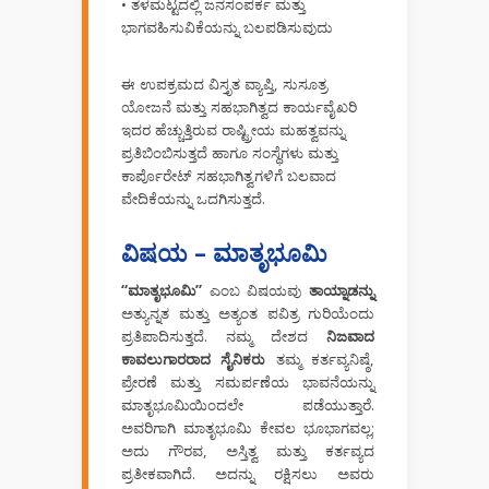
• ತಳಮಟ್ಟದಲ್ಲಿ ಜನಸಂಪರ್ಕ ಮತ್ತು
ಭಾಗವಹಿಸುವಿಕೆಯನ್ನು ಬಲಪಡಿಸುವುದು
ಈ ಉಪಕ್ರಮದ ವಿಸ್ತೃತ ವ್ಯಾಪ್ತಿ, ಸುಸೂತ್ರ
ಯೋಜನೆ ಮತ್ತು ಸಹಭಾಗಿತ್ವದ ಕಾರ್ಯವೈಖರಿ
ಇದರ ಹೆಚ್ಚುತ್ತಿರುವ ರಾಷ್ಟ್ರೀಯ ಮಹತ್ವವನ್ನು
ಪ್ರತಿಬಿಂಬಿಸುತ್ತದೆ ಹಾಗೂ ಸಂಸ್ಥೆಗಳು ಮತ್ತು
ಕಾರ್ಪೊರೇಟ್ ಸಹಭಾಗಿತ್ವಗಳಿಗೆ ಬಲವಾದ
ವೇದಿಕೆಯನ್ನು ಒದಗಿಸುತ್ತದೆ.
ವಿಷಯ – ಮಾತೃಭೂಮಿ
“ಮಾತೃಭೂಮಿ”
ಎಂಬ ವಿಷಯವು
ತಾಯ್ನಾಡನ್ನು
ಅತ್ಯುನ್ನತ ಮತ್ತು ಅತ್ಯಂತ ಪವಿತ್ರ ಗುರಿಯೆಂದು
ಪ್ರತಿಪಾದಿಸುತ್ತದೆ. ನಮ್ಮ ದೇಶದ
ನಿಜವಾದ
ಕಾವಲುಗಾರರಾದ ಸೈನಿಕರು
ತಮ್ಮ ಕರ್ತವ್ಯನಿಷ್ಠೆ,
ಪ್ರೇರಣೆ ಮತ್ತು ಸಮರ್ಪಣೆಯ ಭಾವನೆಯನ್ನು
ಮಾತೃಭೂಮಿಯಿಂದಲೇ ಪಡೆಯುತ್ತಾರೆ.
ಅವರಿಗಾಗಿ ಮಾತೃಭೂಮಿ ಕೇವಲ ಭೂಭಾಗವಲ್ಲ;
ಅದು ಗೌರವ, ಅಸ್ತಿತ್ವ ಮತ್ತು ಕರ್ತವ್ಯದ
ಪ್ರತೀಕವಾಗಿದೆ. ಅದನ್ನು ರಕ್ಷಿಸಲು ಅವರು